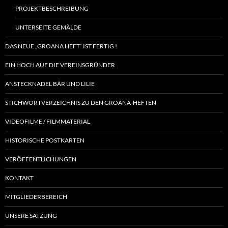
PROJEKTBESCHREIBUNG
UNTERSEITE GEMÄLDE
DAS NEUE „GROANA HEFT“ IST FERTIG !
EIN HOCH AUF DIE VEREINSGRÜNDER
ANSTECKNADEL BÄR UND LILIE
STICHWORTVERZEICHNIS ZU DEN GROANA-HEFTEN
VIDEOFILME / FILMMATERIAL
HISTORISCHE POSTKARTEN
VERÖFFENTLICHUNGEN
KONTAKT
MITGLIEDERBEREICH
UNSERE SATZUNG