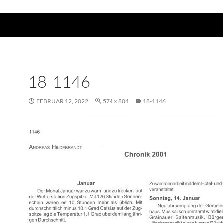
18-1146
FEBRUAR 12, 2022
574 × 804
18-1146