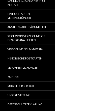
DAS NEUE „GROANA HEFT“ IST
FERTIG !
EIN HOCH AUF DIE
VEREINSGRÜNDER
ANSTECKNADEL BÄR UND LILIE
STICHWORTVERZEICHNIS ZU
DEN GROANA-HEFTEN
VIDEOFILME / FILMMATERIAL
HISTORISCHE POSTKARTEN
VERÖFFENTLICHUNGEN
KONTAKT
MITGLIEDERBEREICH
UNSERE SATZUNG
DATENSCHUTZERKLÄRUNG