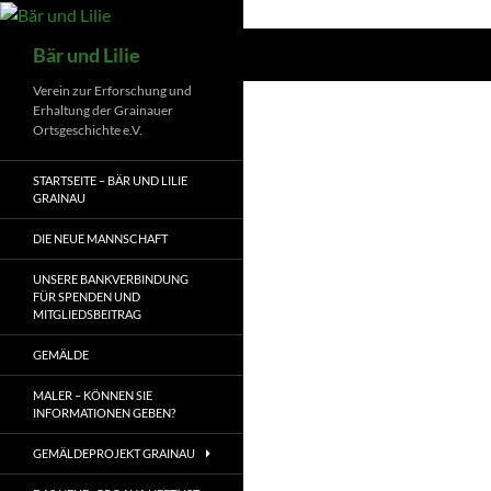
Zum
Inhalt
Suchen
Bär und Lilie
springen
Verein zur Erforschung und
Erhaltung der Grainauer
Ortsgeschichte e.V.
STARTSEITE – BÄR UND LILIE
GRAINAU
DIE NEUE MANNSCHAFT
UNSERE BANKVERBINDUNG
FÜR SPENDEN UND
MITGLIEDSBEITRAG
GEMÄLDE
MALER – KÖNNEN SIE
INFORMATIONEN GEBEN?
GEMÄLDEPROJEKT GRAINAU