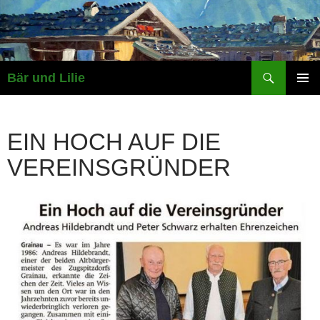
Zum
Inhalt
springen
Suchen
Bär und Lilie
PRIMÄR
MENÜ
EIN HOCH AUF DIE
VEREINSGRÜNDER